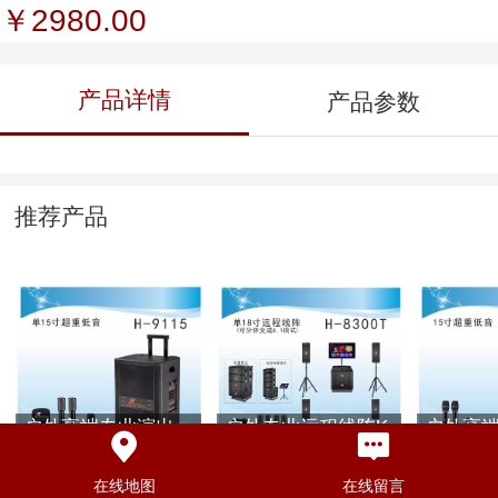
￥2980.00
产品详情
产品参数
推荐产品
户外高端专业演出
户外专业远程线阵K
户外高
音响K歌音响H-9115
歌演出音响H-8300T
音响K歌音
在线地图
在线留言
￥6980.00
￥15880.00
￥1880.