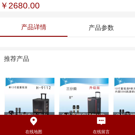
￥2680.00
产品详情
产品参数
推荐产品
户外高端专业演出
户外高端广场舞K歌
户外高
音响K歌音响H-9112
音响H-6508
音响四分
视频音响K
在线地图
在线留言
￥5980.00
￥1280.00
￥7680.