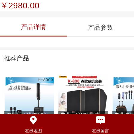
￥2980.00
产品详情
产品参数
推荐产品
户外远程线阵演出
专业家庭K歌套装，
专业户
专业音响H-8000
娱乐K歌套装K-888
音响GT-9
在线地图
在线留言
￥9280.00
￥5388.00
￥6880.