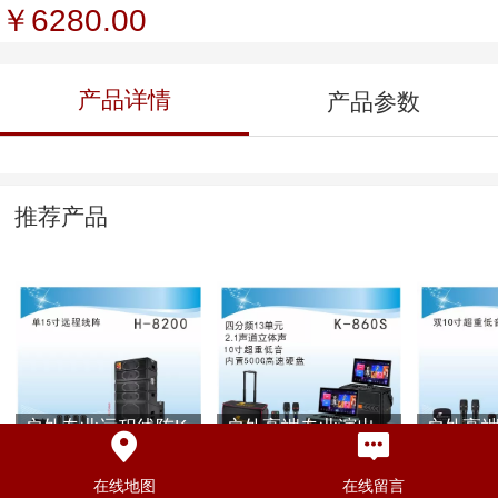
￥6280.00
产品详情
产品参数
推荐产品
户外专业远程线阵K
户外高端专业演出
户外高
歌演出音响H-8200
音响四分频K歌直播
音响K歌音
视频音响K-860S
在线地图
在线留言
￥7800.00
￥6980.00
￥5680.